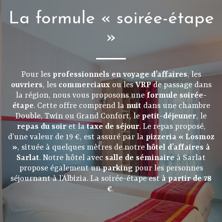
La formule « soirée-étape
»
Pour les
professionnels en voyage d’affaires
, les
ouvriers
, les
commerciaux
ou les
VRP
de passage dans
la région, nous vous proposons une
formule soirée-
étape
. Cette offre comprend la
nuit
dans une chambre
Double, Twin ou Grand Confort, le
petit-déjeuner
, le
repas du soir
et la
taxe de séjour
. Le repas proposé,
d’une valeur de 19 €, est assuré par la
pizzeria « Losmoz
»
, située à quelques mètres de notre
hôtel d’affaires à
Sarlat
. Notre hôtel avec
salle de séminaire
à Sarlat
propose également un
parking
pour les personnes
séjournant à l’Albizia. La soirée-étape est
à partir de 78
€
.