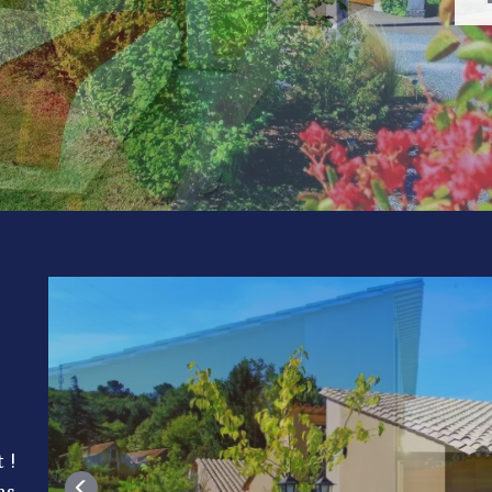
a
t
!