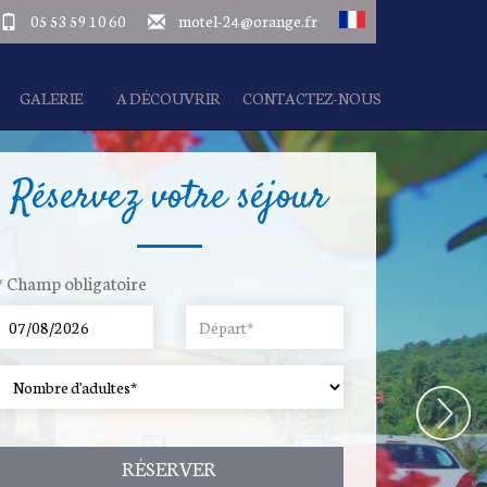
05 53 59 10 60
motel-24@orange.fr
GALERIE
A DÉCOUVRIR
CONTACTEZ-NOUS
Réservez votre séjour
* Champ obligatoire
RÉSERVER