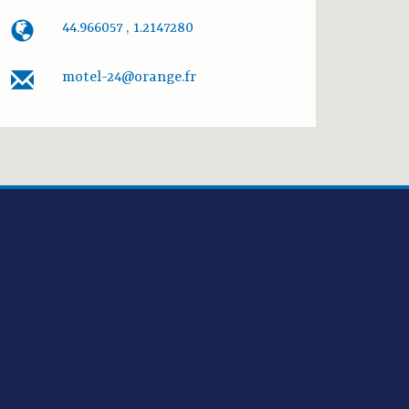
44.966057 , 1.2147280
motel-24@orange.fr