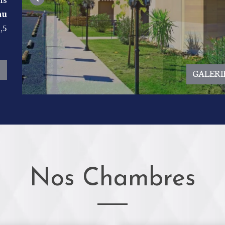
ns
au
,5
GALERI
Nos Chambres