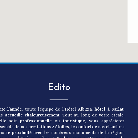
Edito
ute l’année
, toute l’équipe de l’Hôtel Albizia,
hôtel à Sarlat
,
us
accueille chaleureusement
. Tout au long de votre escale,
’elle soit
professionnelle
ou
touristique
, vous apprécierez
nsemble de nos prestations
2 étoiles
, le
confort
de nos chambres
 notre
proximité
avec les nombreux monuments de la région.