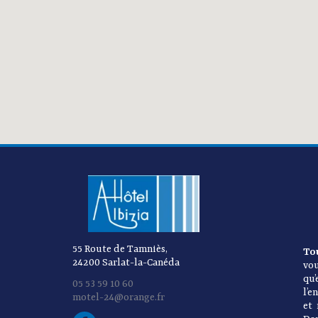
55 Route de Tamniès,
To
24200 Sarlat-la-Canéda
vo
qu
05 53 59 10 60
l’e
motel-24@orange.fr
et