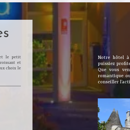
es
et le petit
Notre hôtel à
roissant et
puissiez profit
aux choix le
Que vous veni
romantique ou
conseiller l’act