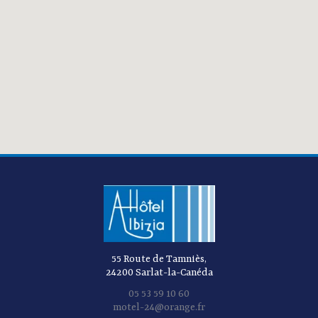
55 Route de Tamniès,
24200 Sarlat-la-Canéda
05 53 59 10 60
motel-24@orange.fr